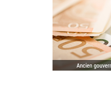
• Jacques de Larosière, ancien g
Développement :
• Ambroise Roux, président d'honne