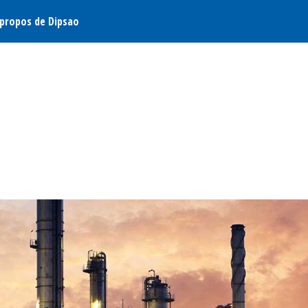
 propos de Dipsao
 président d'honneur de Saint-Gobain, ancien ministre de l'Industrie :